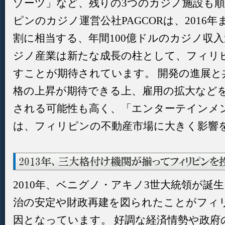
ゾーツ」など、残りの3つのカジノ施設も
ピンのカジノ運営公社PAGCORは、2016
割に相当する、年間100億ドルのカジノ収
ジノ産業は新たな成長の柱として、フィリ
すことが期待されています。 開発の進展と
格の上昇が期待できる上、雇用の拡大など
される可能性も高く、「エンターテインメ
は、フィリピンの不動産市場に大きく影響
2010年、ベニグノ・アキノ3世大統領が誕
治の安定や財政再建を図られたことがフィ
因となっています。 好調な経済情勢や政府