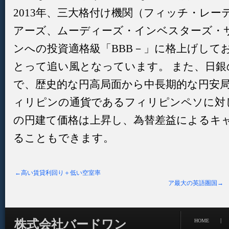
2013年、三大格付け機関（フィッチ・レ
アーズ、ムーディーズ・インベスターズ・
ンへの投資適格級「BBB－」に格上げして
とって追い風となっています。 また、日銀
で、歴史的な円高局面から中長期的な円安
ィリピンの通貨であるフィリピンペソに対
の円建て価格は上昇し、為替差益によるキ
ることもできます。
←高い賃貸利回り＋低い空室率
ア最大の英語圏国→
|
株式会社バードワン
HOME