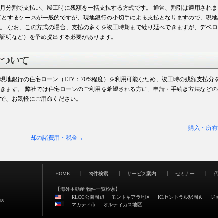
、毎月分割で支払い、竣工時に残額を一括支払する方式です。 通常、割引は適用されま
要とするケースが一般的ですが、現地銀行の小切手による支払となりますので、現地
。 なお、この方式の場合、支払の多くを竣工時期まで繰り延べできますが、デベロ
証明など）を予め提出する必要があります。
現地銀行の住宅ローン（LTV：70%程度）を利用可能なため、竣工時の残額支払分
きます。 弊社では住宅ローンのご利用を希望される方に、申請・手続き方法などの
で、お気軽にご用命ください。
購入・所有
却の諸費用・税金→
|
|
|
|
HOME
物件検索
サービス案内
セミナー
【海外不動産 物件一覧検索】
KLCC公園周辺
モントキアラ地区
KLセントラル駅周辺
ジ
8
マカティ市
オルティガス地区