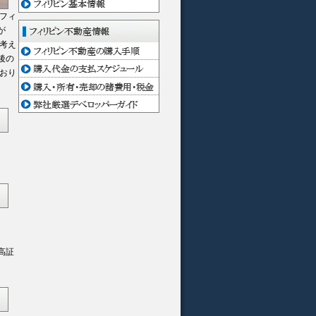
フィ
が
考え
後の
おり
高証