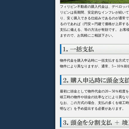
フィリピン不動産の購入代金は、デベロッパ
リピンは長期間、安定的なインフレが続いて
り、安く購入できる仕組みであるのが通常で
るのであれば（円安＝円建て価格が上昇する
支払に備える、等の方法が有効です。 お客
ますので、お気軽にご相談下さい。
物件代金を購入申込時に一括支払する方式で
物件により異なりますが、通常、5～10％
最初に頭金として物件代金の20～50％程
竣工時の物件や頭金の比率などにより異なり
なお、この方式の場合、支払の多くを竣工時
明など）を予め提出する必要があります。