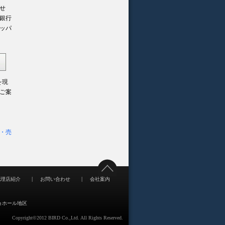
せ
銀行
ッパ
を現
ご案
・売
|
|
代理店紹介
お問い合わせ
会社案内
ョホール地区
Copyright©2012 BIRD Co.,Ltd. All Rights Reserved.