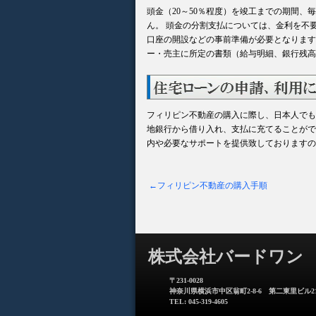
頭金（20～50％程度）を竣工までの期間
ん。 頭金の分割支払については、金利を不
口座の開設などの事前準備が必要となります
ー・売主に所定の書類（給与明細、銀行残高
フィリピン不動産の購入に際し、日本人でも
地銀行から借り入れ、支払に充てることがで
内や必要なサポートを提供致しておりますの
←フィリピン不動産の購入手順
株式会社バードワン
〒231-0028
神奈川県横浜市中区翁町2-8-6 第二東里ビル21
TEL: 045-319-4605