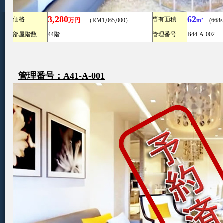
3,280
62
価格
専有面積
万円
（RM1,065,000）
m²
(668sq
部屋階数
44階
管理番号
B44-A-002
管理番号：A41-A-001