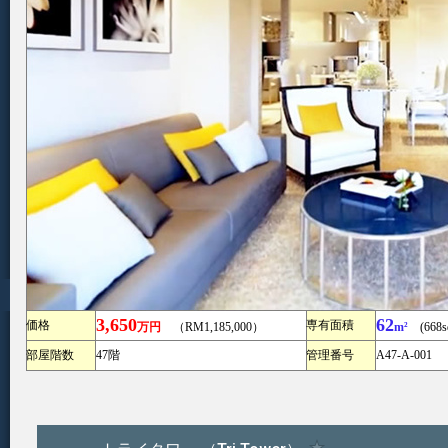
3,650
62
価格
専有面積
万円
（RM1,185,000）
m²
(668sq
部屋階数
47階
管理番号
A47-A-001