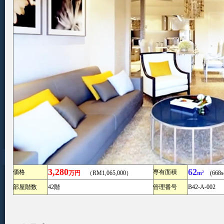
3,280
62
価格
専有面積
万円
（RM1,065,000）
m²
(668sq
部屋階数
42階
管理番号
B42-A-002