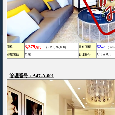
3,379
62
価格
専有面積
万円
（RM1,097,000）
m²
(668sq
部屋階数
41階
管理番号
A41-A-001
管理番号：A47-A-001