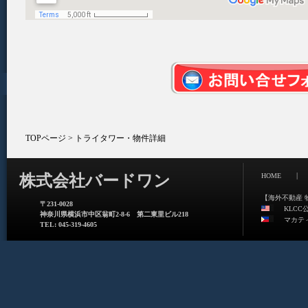
TOPページ
> トライタワー・物件詳細
|
株式会社バードワン
HOME
【海外不動産 
〒231-0028
KLCC
神奈川県横浜市中区翁町2-8-6 第二東里ビル218
マカテ
TEL: 045-319-4605