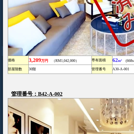
3,209
62
価格
専有面積
万円
（RM1,042,000）
m²
(668sq
部屋階数
30階
管理番号
A30-A-001
管理番号：B42-A-002