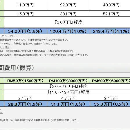
して『1～3％』。
開発会社側のサービスとして、弁護士費用がかからないケースが多い。
～1.0％』、印紙税：住宅ローン総額の『0.5％』など。
した場合。
場合。％は物件価格に対する購入費用の割合（小数点第2以下切り捨て）。
れる場合、物件購入額の総額に対して、サービス料が別途3％（税抜）かかります。
算。
程度。
限を使用。％は物件価格に対する所有費用の割合（小数点第2以下切り捨て）。