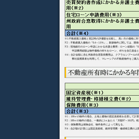
※1:不動産購入価格と登記時の評価額を比較し、高い方の価格に対
※2：不動産購入価格の『0.4～1.0％』。新築物件に関しては、
※3：現地銀行のローン申請にかかる弁護士費用：ローン総額の『0.4
申請費用総額は物件価格の60％をローン、40％を自己資金と
※4：合計金額に含む州政府合意取得費用は、クアラルンプールの
弊社提携業者を利用して、マレーシアの不動産物件をご購入さ
※1：100㎡の物件の場合。土地と建物の固定資産税を合算して計
※2：100㎡の物件の場合。一般的に1㎡あたり『月額97～161円』
※3：保険費用は保険会社、物件条件によって異なる。
※4：合計額の計算には固定資産税、維持管理費・修繕積立費の上