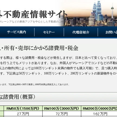
マレーシアなどの東南アジアを中心とした不動産のご紹介
する際は、様々な諸費用・税金などが発生しますが、日本と比べて安くなっており
を行う上でもメリットがあります。なお、外国人がマレーシアでコンドなどの不動
以上の物件(州によっては100万リンギット未満の物件でも購入可能）で、且つ購入
。下記表は50万リンギット、100万リンギット、200万リンギットの新築物件をロ
す。下記表はRM1=30円で換算し1000円未満は四捨五入してあります。