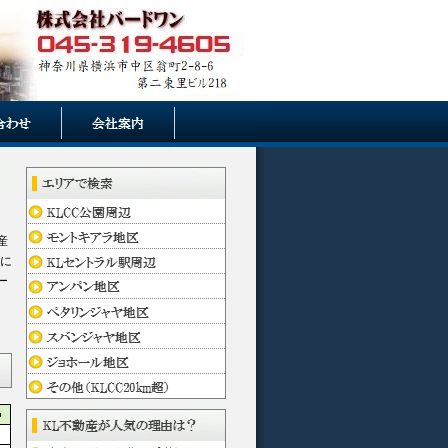
、
産
時に
ー