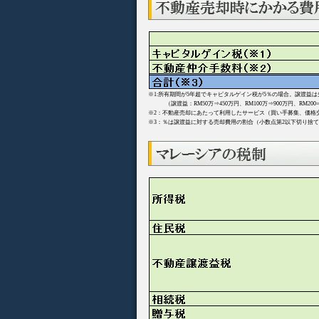
※1:所有期間が5年超でキャピタルゲイン税が5％の場合。譲渡益
（譲渡益：RM50万⇒450万円、RM100万⇒900万円、RM200⇒
※2：不動産売却にあたって利用したサービス（買い手募集、価格
※3：％は譲渡益に対する売却費用の割合（小数点第2以下切り捨