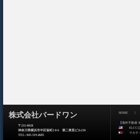
|
株式会社バードワン
HOME
【海外不動産 
〒231-0028
KLCC
神奈川県横浜市中区翁町2-8-6 第二東里ビル218
マカテ
TEL: 045-319-4605