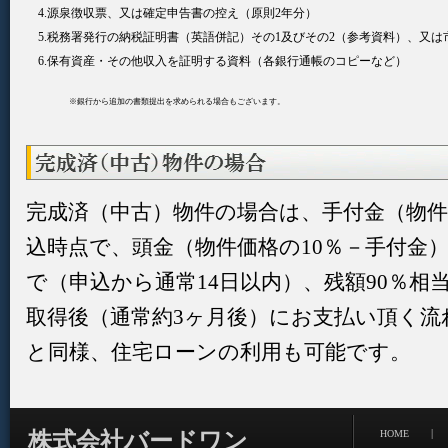
4.源泉徴収票、又は確定申告書の控え（原則2年分）
5.税務署発行の納税証明書（英語併記）その1及びその2（参考資料）、又は
6.保有資産・その他収入を証明する資料（各銀行通帳のコピーなど）
※銀行から追加の書類提出を求められる場合もございます。
完成済（中古）物件の場合は、手付金（物件
込時点で、頭金（物件価格の10％－手付金
で（申込から通常14日以内）、残額90％相
取得後（通常約3ヶ月後）にお支払い頂く流
と同様、住宅ローンの利用も可能です。
|
株式会社バードワン
HOME