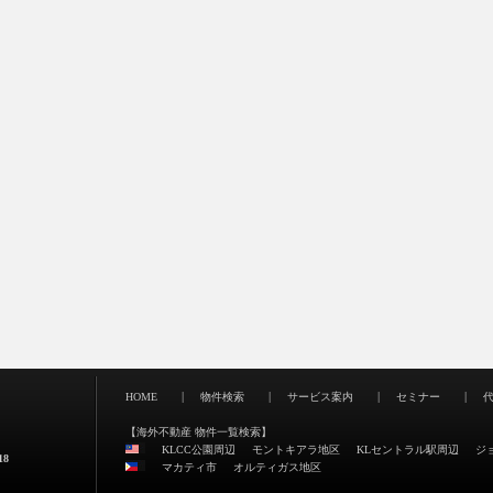
|
|
|
|
HOME
物件検索
サービス案内
セミナー
【海外不動産 物件一覧検索】
KLCC公園周辺
モントキアラ地区
KLセントラル駅周辺
ジ
8
マカティ市
オルティガス地区