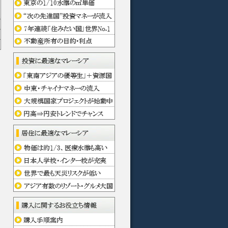
円
²
K