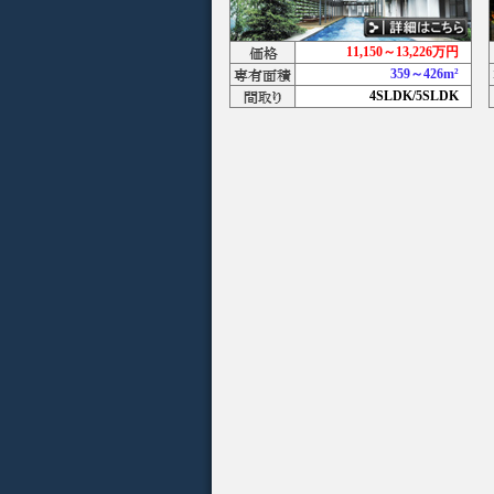
11,150～13,226万円
359～426m²
4SLDK/5SLDK