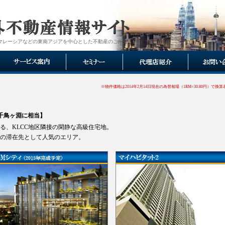
マレーシアなどの東南アジアを中心とした不動産のご紹介
※物件価格は2014年2月14日現在の為替相場（1RM=30.80円）で換算
⇔千鳥ヶ淵に相当】
る、KLCC地区隣接の閑静な高級住宅地。
の滞在先として人気のエリア。