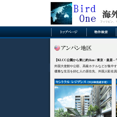
フィリピン、
【KLCC公園から東に約1km / 東京・皇居
外国大使館や公邸、高級ホテルなどが集中す
優雅な生活を好む人の居住先、外国人駐在員