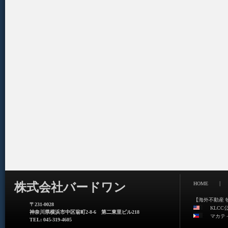
|
株式会社バードワン
HOME
【海外不動産 
〒231-0028
KLCC
神奈川県横浜市中区翁町2-8-6 第二東里ビル218
マカテ
TEL: 045-319-4605