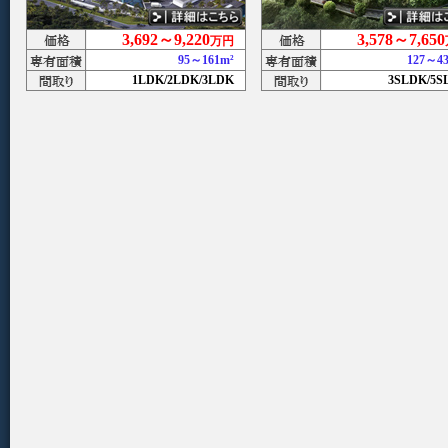
3,692～9,220
3,578～7,650
万円
95～161m²
127～
1LDK/2LDK/3LDK
3SLDK/5