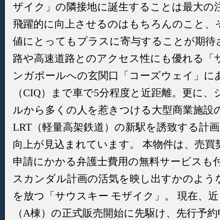
ザイク」の隣接地に誕生することは最大の
飛躍的に向上させるのはもちろんのこと、
値にとってもプラスに寄与することが期待
路や高速道路とのアクセス性にも優れる「
ンガポールへの玄関口「コーズウェイ」に
（CIQ）まで車で5分程度と近距離。更に
ルから多くの人を惹きつける大型商業施設
LRT（軽量高架鉄道）の新駅を誘致する計
向上が見込まれています。 本物件は、売買
申請にかかる弁護士費用の無料サービスも付
スカンダル計画の活気を映し出すかのよう
を放つ「サウスキー モザイク」。 現在、
（A棟）の正式販売開始に先駆け、先行予約