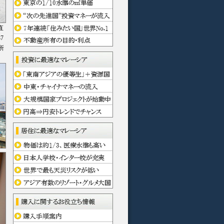
直
7
所