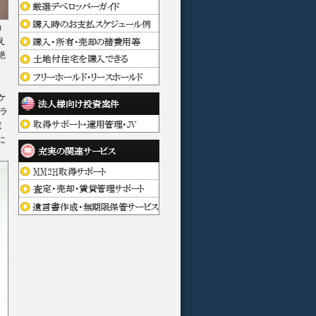
ョ
え
絶
く
ケ
ラ
院
に