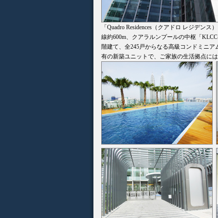
「Quadro Residences（クアドロ
線約600m、クアラルンプールの中枢「KLC
階建て、全245戸からなる高級コンドミニア
有の新築ユニットで、ご家族の生活拠点には