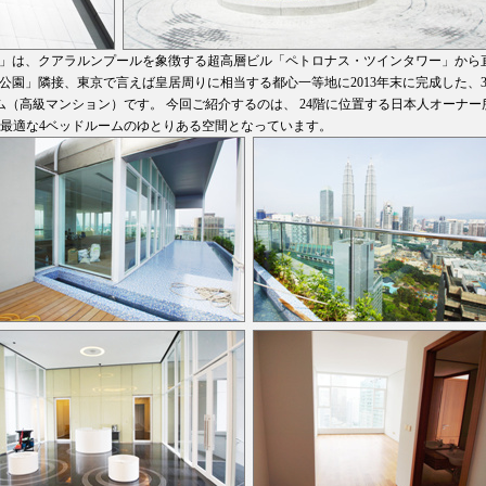
 レジデンス）」は、クアラルンプールを象徴する超高層ビル「ペトロナス・ツインタワー」から
C公園」隣接、東京で言えば皇居周りに相当する都心一等地に2013年末に完成した、3
ム（高級マンション）です。 今回ご紹介するのは、 24階に位置する日本人オーナー
最適な4ベッドルームのゆとりある空間となっています。