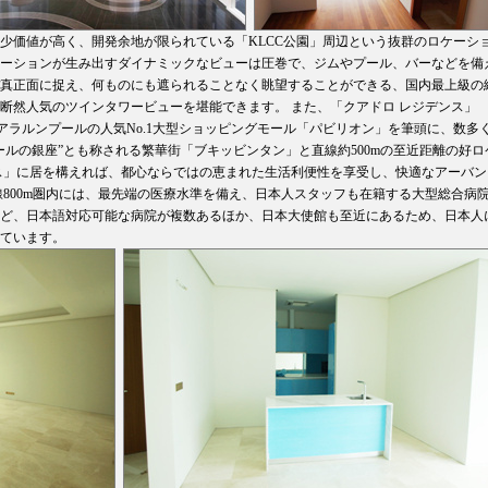
少価値が高く、開発余地が限られている「KLCC公園」周辺という抜群のロケーシ
ーションが生み出すダイナミックなビューは圧巻で、ジムやプール、バーなどを備
真正面に捉え、何ものにも遮られることなく眺望することができる、国内最上級の
断然人気のツインタワービューを堪能できます。 また、「クアドロ レジデンス」
アラルンプールの人気No.1大型ショッピングモール「パビリオン」を筆頭に、数多
ルの銀座”とも称される繁華街「ブキッビンタン」と直線約500mの至近距離の好ロ
ス」に居を構えれば、都心ならではの恵まれた生活利便性を享受し、快適なアーバン
線800m圏内には、最先端の医療水準を備え、日本人スタッフも在籍する大型総合病
ど、日本語対応可能な病院が複数あるほか、日本大使館も至近にあるため、日本人
ています。