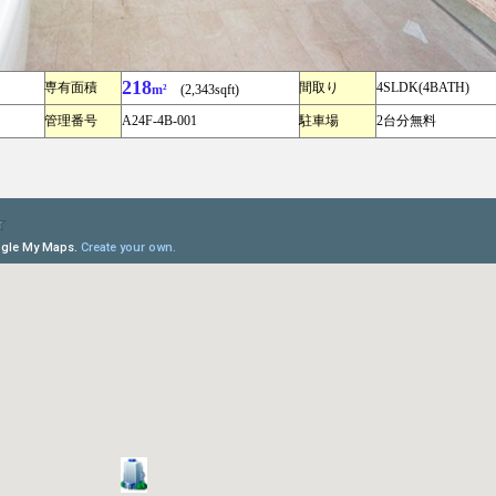
218
専有面積
間取り
4SLDK(4BATH)
）
m²
(2,343sqft)
管理番号
A24F-4B-001
駐車場
2台分無料