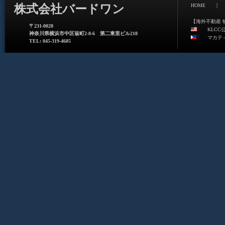
|
株式会社バードワン
HOME
【海外不動産 
〒231-0028
KLCC
神奈川県横浜市中区翁町2-8-6 第二東里ビル218
マカテ
TEL: 045-319-4605