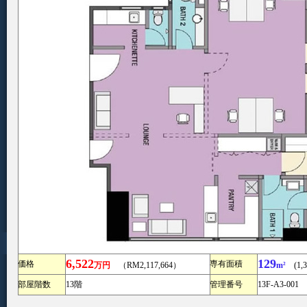
6,522
129
価格
専有面積
万円
（RM2,117,664）
m²
(1,38
部屋階数
13階
管理番号
13F-A3-001