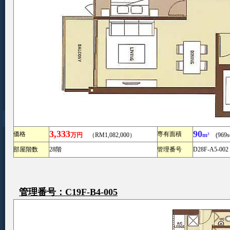
3,333
90
価格
専有面積
万円
（RM1,082,000）
m²
(969sq
部屋階数
28階
管理番号
D28F-A5-002
管理番号：C19F-B4-005