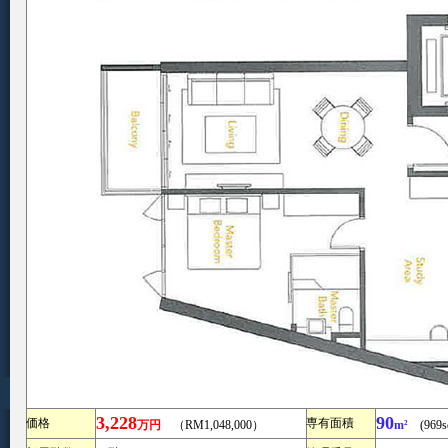
3,228
90
価格
専有面積
万円
（RM1,048,000）
m²
(969sq