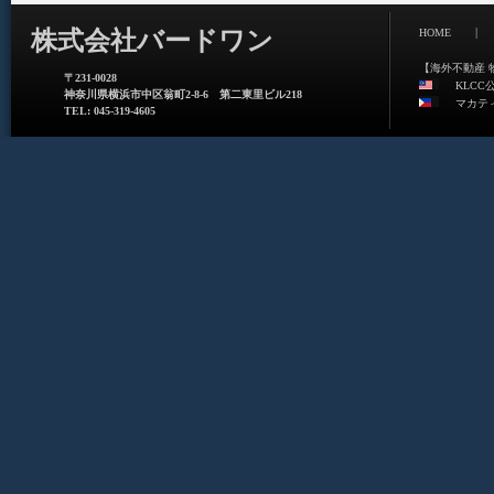
|
株式会社バードワン
HOME
【海外不動産 
〒231-0028
KLCC
神奈川県横浜市中区翁町2-8-6 第二東里ビル218
マカテ
TEL: 045-319-4605