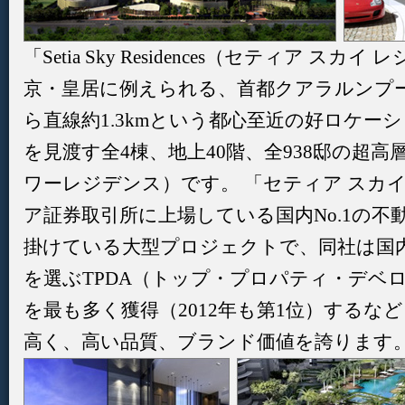
「Setia Sky Residences（セティア 
京・皇居に例えられる、首都クアラルンプー
ら直線約1.3kmという都心至近の好ロケー
を見渡す全4棟、地上40階、全938邸の超
ワーレジデンス）です。 「セティア スカ
ア証券取引所に上場している国内No.1の不動産
掛けている大型プロジェクトで、同社は国
を選ぶTPDA（トップ・プロパティ・デベ
を最も多く獲得（2012年も第1位）するな
高く、高い品質、ブランド価値を誇ります