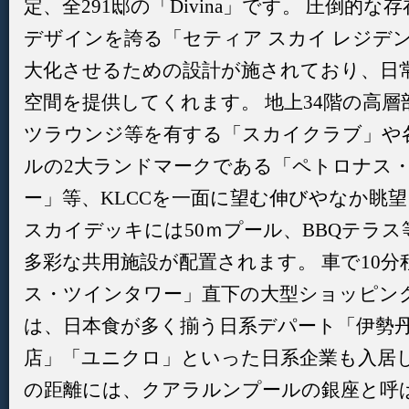
定、全291邸の「Divina」です。 圧倒的
デザインを誇る「セティア スカイ レジデ
大化させるための設計が施されており、日
空間を提供してくれます。 地上34階の高
ツラウンジ等を有する「スカイクラブ」や
ルの2大ランドマークである「ペトロナス・
ー」等、KLCCを一面に望む伸びやなか眺
スカイデッキには50ｍプール、BBQテラ
多彩な共用施設が配置されます。 車で10
ス・ツインタワー」直下の大型ショッピング
は、日本食が多く揃う日系デパート「伊勢
店」「ユニクロ」といった日系企業も入居し
の距離には、クアラルンプールの銀座と呼