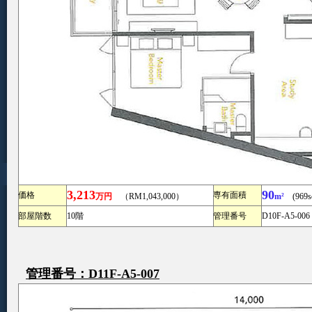
3,213
90
価格
専有面積
万円
（RM1,043,000）
m²
(969sq
部屋階数
10階
管理番号
D10F-A5-006
管理番号：D11F-A5-007