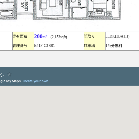
200
専有面積
間取り
3LDK(3BATH)
m²
(2,153sqft)
管理番号
B41F-C3-001
駐車場
1台分無料