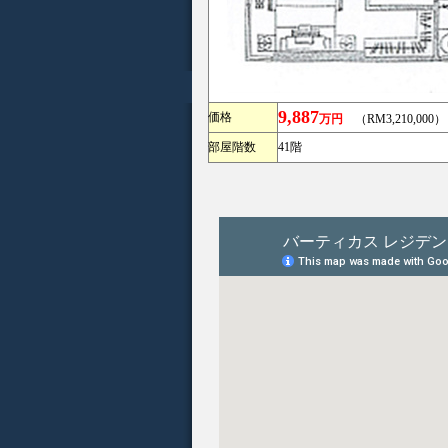
9,887
価格
万円
（RM3,210,000）
部屋階数
41階