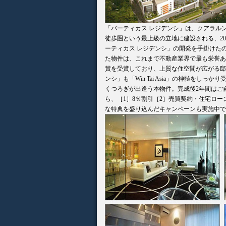
「バーティカス レジデンシ」は、クアラル
徒歩圏という最上級の立地に建設される、20
ーティカス レジデンシ」の開発を手掛けたのは
た物件は、これまで不動産業界で最も栄誉あ
賞を受賞しており、上質な住空間が広がる邸
ンシ」も「Win Tai Asia」の神髄を
くつろぎが出逢う本物件。完成後2年間はご
ら、［1］8％割引［2］売買契約・住宅ロ
な特典を盛り込んだキャンペーンも実施中で