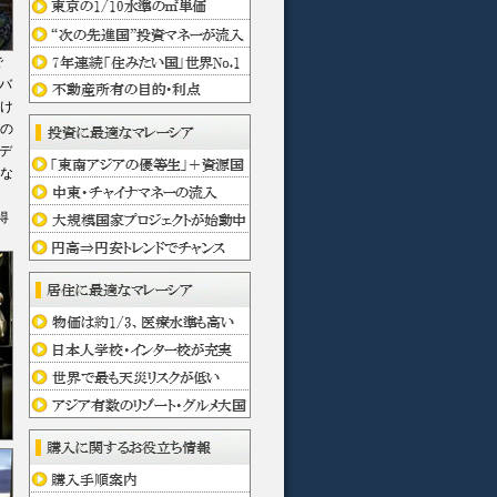
で
バ
掛け
くの
デ
質な
得