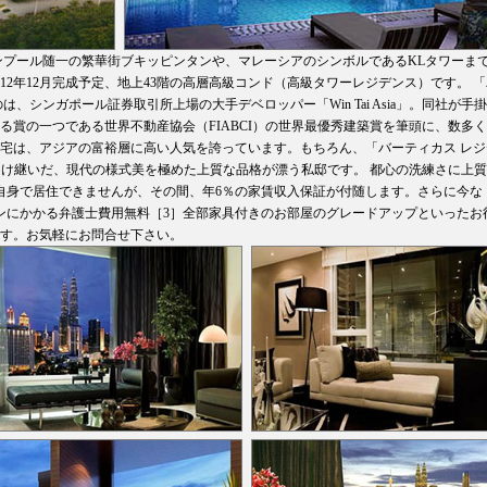
ンプール随一の繁華街ブキッピンタンや、マレーシアのシンボルであるKLタワーま
12年12月完成予定、地上43階の高層高級コンド（高級タワーレジデンス）です。 「
、シンガポール証券取引所上場の大手デベロッパー「Win Tai Asia」。同社が手
る賞の一つである世界不動産協会（FIABCI）の世界最優秀建築賞を筆頭に、数多
宅は、アジアの富裕層に高い人気を誇っています。もちろん、「バーティカス レジ
しっかり受け継いだ、現代の様式美を極めた上質な品格が漂う私邸です。 都心の洗練さに上
自身で居住できませんが、その間、年6％の家賃収入保証が付随します。さらに今な
ーンにかかる弁護士費用無料［3］全部家具付きのお部屋のグレードアップといったお
す。お気軽にお問合せ下さい。