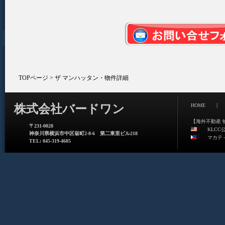
TOPページ
> ザ マンハッタン・物件詳細
|
株式会社バードワン
HOME
【海外不動産 
〒231-0028
KLCC
神奈川県横浜市中区翁町2-8-6 第二東里ビル218
マカテ
TEL: 045-319-4605