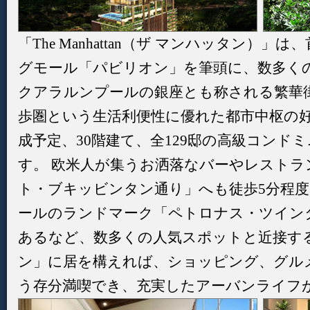
「The Manhattan（ザ マンハッタン）」
グモール「パビリオン」を筆頭に、数多く
クアラルンプールの銀座とも称される繁華
歩圏という生活利便性に優れた都市中枢の好
成予定、30階建て、全129邸の高級コンド
す。 欧米人が集うお洒落なバーやレスト
ト・ブキッビンタン通り」へも徒歩5分程
ールのランドマーク「ペトロナス・ツインタ
あるなど、数多くの人気スポットと近接す
ン」に居を構えれば、ショッピング、グル
う存分満喫でき、充実したアーバンライフ