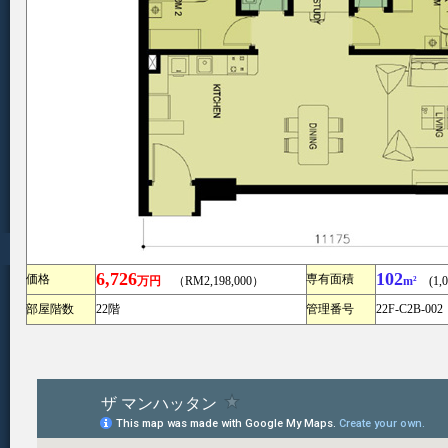
6,726
102
価格
専有面積
万円
（RM2,198,000）
m²
(1,09
部屋階数
22階
管理番号
22F-C2B-002