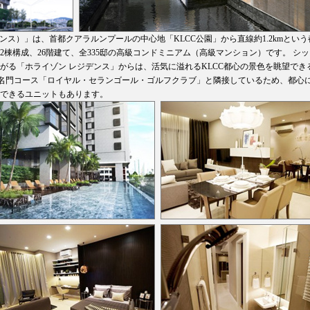
ライゾン レジデンス）」は、首都クアラルンプールの中心地「KLCC公園」から直線約1.2kmという
、2棟構成、26階建て、全335邸の高級コンドミニアム（高級マンション）です。 シ
がる「ホライゾン レジデンス」からは、活気に溢れるKLCC都心の景色を眺望でき
超名門コース「ロイヤル・セランゴール・ゴルフクラブ」と隣接しているため、都心
できるユニットもあります。