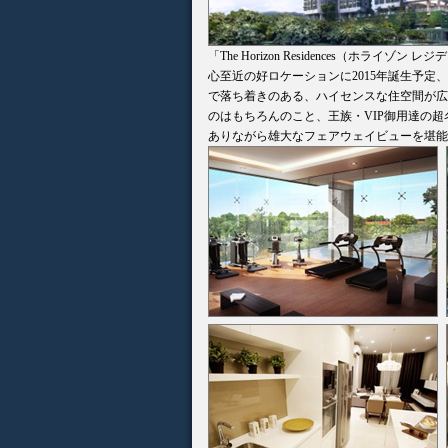
「The Horizon Residences（ホ
心至近の好ロケーションに2015年誕生予定
で落ち着きのある、ハイセンスな住空間が広
のはもちろんのこと、王族・VIP御用達の
ありながら雄大なフェアウェイビューを堪能