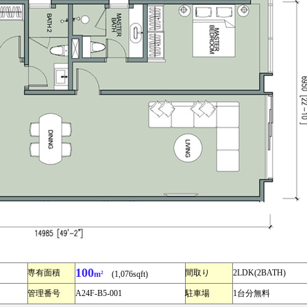
100
専有面積
間取り
2LDK(2BATH)
m²
(1,076sqft)
管理番号
A24F-B5-001
駐車場
1台分無料