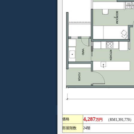
4,287
価格
万円
（RM1,391,770）
部屋階数
24階