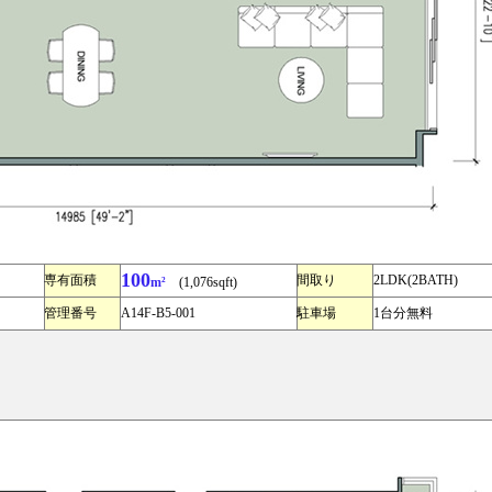
100
専有面積
間取り
2LDK(2BATH)
m²
(1,076sqft)
管理番号
A14F-B5-001
駐車場
1台分無料