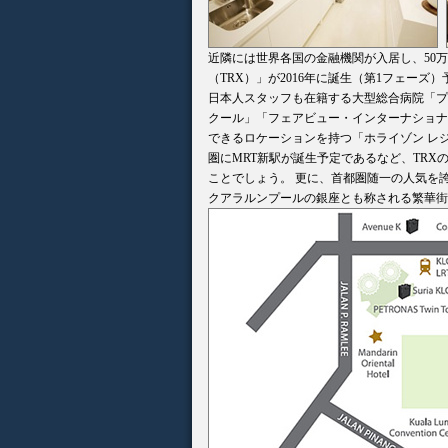
近隣には世界各国の金融機関が入居し、50
（TRX）」が2016年に誕生（第1フェー
日本人スタッフも在籍する大型総合病院「プ
クール」「フェアビュー・インターナショナ
できるロケーションを持つ「ホライゾン レ
圏にMRT新駅が誕生予定であるなど、TR
ことでしょう。 更に、首都圏随一の人気を
クアラルンプールの銀座とも称される繁華街