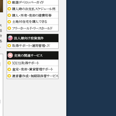
、
ス
活
分
る
、