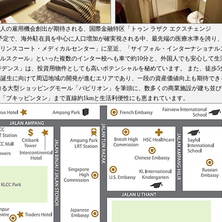
万人の雇用機会創出が期待される、国際金融特区「トゥン ラザク エクスチェンジ
ズ）予定で、海外駐在員を中心に人口増加が確実視される中、最先端の医療水準を誇り
リンスコート・メディカルセンター」に至近、「サイフォル・インターナショナル
ルスクール」といった複数のインター校へも車で約10分と、外国人でも安心して生
ジデンス」は、投資用物件としても高いポテンシャルを秘めています。 また、徒歩5
Xの誕生に向けて周辺地域の開発が進むエリアであり、一段の資産価値向上も期待でき
誇る大型ショッピングモール「パビリオン」を筆頭に、数多くの商業施設が建ち並び
「ブキッビンタン」まで直線約1kmと生活利便性にも恵まれています。