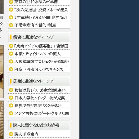
都
ック
る
に