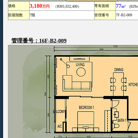
3,180
77
価格
専有面積
万円
（RM1,032,400）
m²
(829sq
部屋階数
7階
管理番号
7F-B2-009
管理番号：16F-B2-009