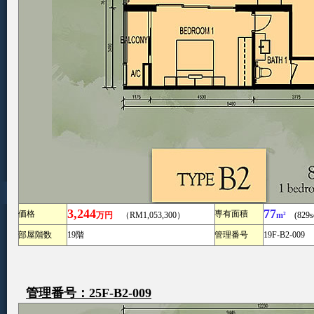
3,244
77
価格
専有面積
万円
（RM1,053,300）
m²
(829sq
部屋階数
19階
管理番号
19F-B2-009
管理番号：25F-B2-009