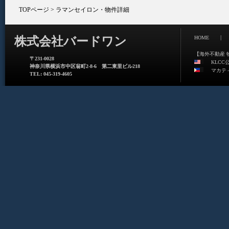
TOPページ
> ラマンセイロン・物件詳細
|
株式会社バードワン
HOME
【海外不動産 
〒231-0028
KLCC
神奈川県横浜市中区翁町2-8-6 第二東里ビル218
マカテ
TEL: 045-319-4605